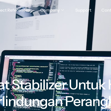
ject References
Company
Support
Cont
t Stabilizer Untuk 
rlindungan Perangk