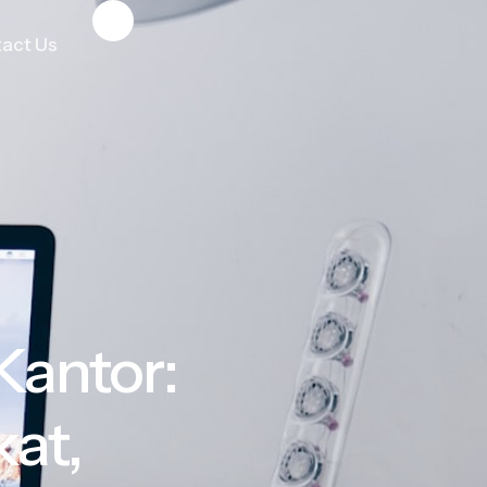
act Us
Kantor:
at,