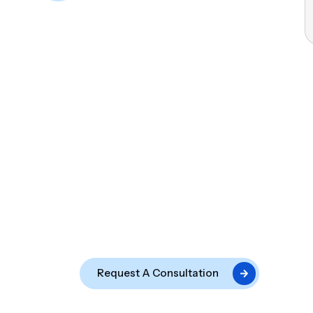
ght Solution
ject?
cts and systems
th us today and
.
Request A Consultation