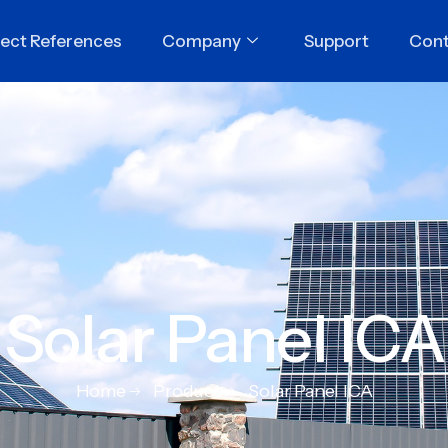
ject References
Company
Support
Cont
Solar Panel ICA
Home
Product
Solar Panel ICA