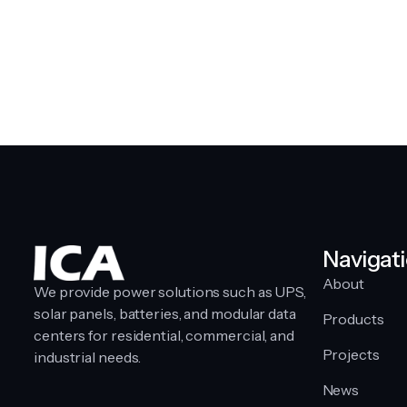
Menghemat biaya, menjaga keberlanjutan energi, dan membantu lingkungan — semuanya dapat diwujudkan melalui transisi ke energi surya bersama ICA.
Jika Anda mencari solar panel terbaik di Indonesia, Solar Panel ICA adalah pilihan tepat untuk investasi jangka panjang yang cerdas.
Navigat
About
We provide power solutions such as UPS,
solar panels, batteries, and modular data
Products
centers for residential, commercial, and
Projects
industrial needs.
News