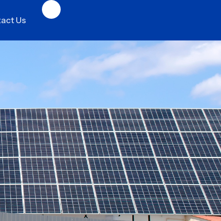
act Us